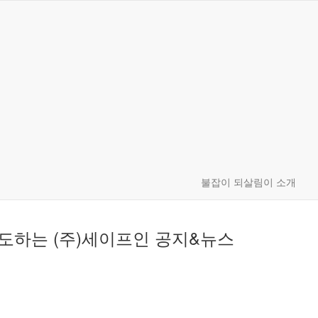
불잡이 되살림이 소개
도하는 (주)세이프인
공지&뉴스