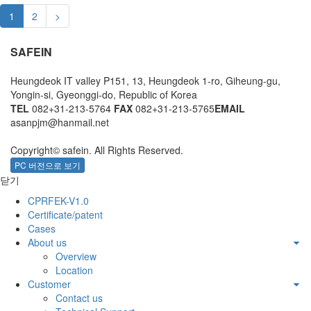
1
2
>
SAFEIN
Heungdeok IT valley P151, 13, Heungdeok 1-ro, Giheung-gu,
Yongin-si, Gyeonggi-do, Republic of Korea
TEL
082+31-213-5764
FAX
082+31-213-5765
EMAIL
asanpjm@hanmail.net
Copyright© safein. All Rights Reserved.
PC 버전으로 보기
닫기
CPRFEK-V1.0
Certificate/patent
Cases
About us
Overview
Location
Customer
Contact us