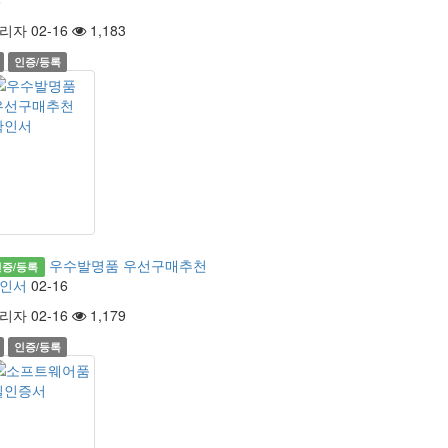
6
리자 02-16
1,183
인증/등록
우수발명품 우선구매추천
인증/등록
인서
02-16
리자 02-16
1,179
인증/등록