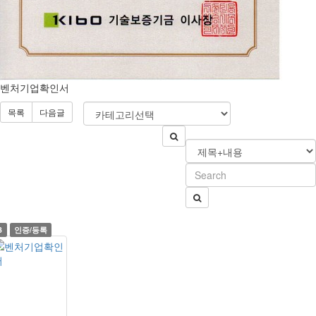
벤처기업확인서
목록
다음글
3
인증/등록